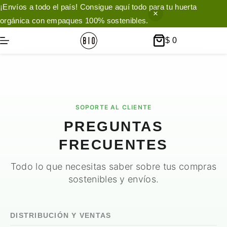
¡Envíos a todo el país! Consigue aquí todo para tu huerta
orgánica con empaques 100% sostenibles.
Saltar
$
0
Carro
al
de
contenido
compra
SOPORTE AL CLIENTE
PREGUNTAS
FRECUENTES
Todo lo que necesitas saber sobre tus compras
sostenibles y envíos.
DISTRIBUCIÓN Y VENTAS