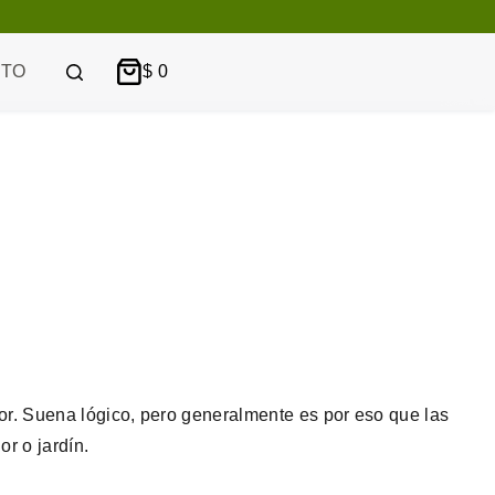
CTO
$
0
Carro
de
compra
or. Suena lógico, pero generalmente es por eso que las
r o jardín.