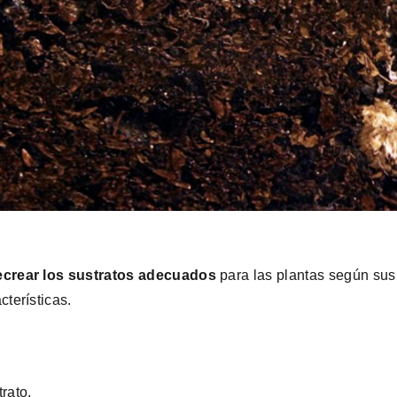
ecrear los sustratos adecuados
para las plantas según su
terísticas.
rato.