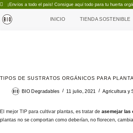
¡Envíos a todo el país! Consigue aquí todo para tu huerta o
Saltar
INICIO
TIENDA SOSTENIBLE
al
contenido
TIPOS DE SUSTRATOS ORGÁNICOS PARA PLANT
BIO Degradables
11 julio, 2021
Agricultura y
El mejor TIP para cultivar plantas, es tratar de
asemejar las
plantas no se comportan como deberían, no florecen, cambian 